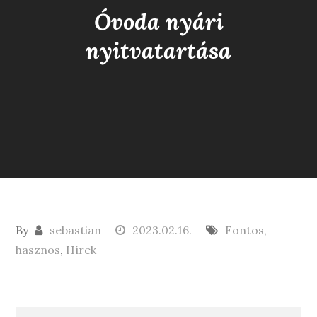
Óvoda nyári
nyitvatartása
By
sebastian
2023.02.16.
Fontos,
hasznos
,
Hírek