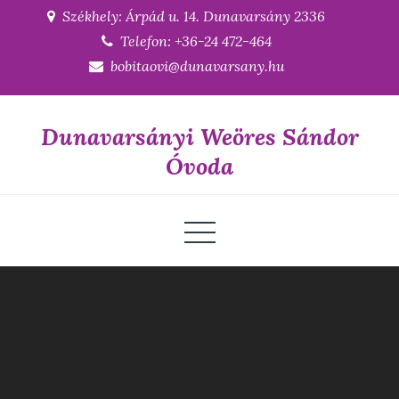
Skip
Székhely: Árpád u. 14. Dunavarsány 2336
to
Telefon: +36-24 472-464
content
bobitaovi@dunavarsany.hu
Dunavarsányi Weöres Sándor
Óvoda