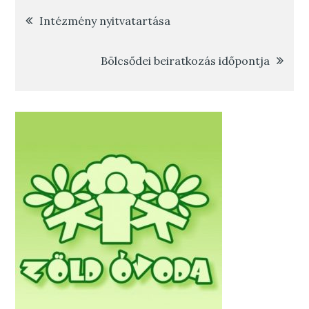
Bejegyzés
Intézmény nyitvatartása
navigáció
Bölcsődei beiratkozás időpontja