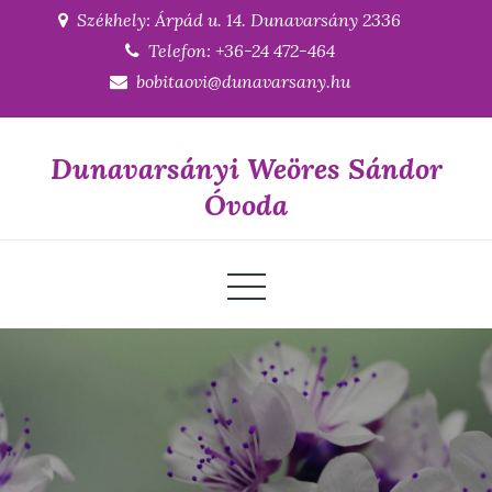
Skip
Székhely: Árpád u. 14. Dunavarsány 2336
to
Telefon: +36-24 472-464
content
bobitaovi@dunavarsany.hu
Dunavarsányi Weöres Sándor
Óvoda