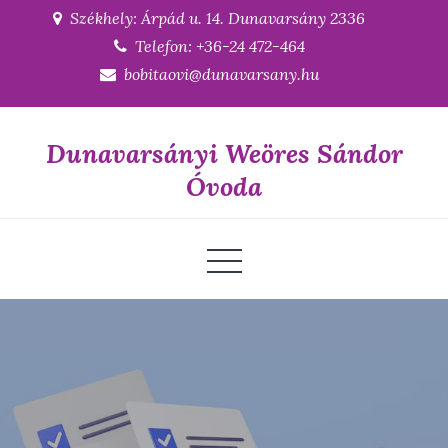
Skip
Székhely: Árpád u. 14. Dunavarsány 2336
to
Telefon: +36-24 472-464
content
bobitaovi@dunavarsany.hu
Dunavarsányi Weöres Sándor
Óvoda