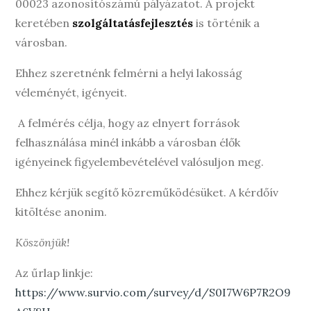
00023 azonosítószámú pályázatot. A projekt
keretében
szolgáltatásfejlesztés
is történik a
városban.
Ehhez szeretnénk felmérni a helyi lakosság
véleményét, igényeit.
A felmérés célja, hogy az elnyert források
felhasználása minél inkább a városban élők
igényeinek figyelembevételével valósuljon meg.
Ehhez kérjük segítő közreműködésüket. A kérdőív
kitöltése anonim.
Köszönjük!
Az űrlap linkje:
https://www.survio.com/survey/d/S0I7W6P7R2O9