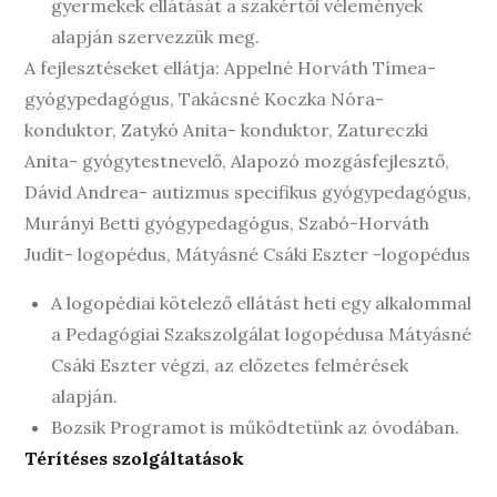
gyermekek ellátását a szakértői vélemények
alapján szervezzük meg.
A fejlesztéseket ellátja: Appelné Horváth Tímea-
gyógypedagógus, Takácsné Koczka Nóra-
konduktor, Zatykó Anita- konduktor, Zatureczki
Anita- gyógytestnevelő, Alapozó mozgásfejlesztő,
Dávid Andrea- autizmus specifikus gyógypedagógus,
Murányi Betti gyógypedagógus, Szabó-Horváth
Judit- logopédus, Mátyásné Csáki Eszter -logopédus
A logopédiai kötelező ellátást heti egy alkalommal
a Pedagógiai Szakszolgálat logopédusa Mátyásné
Csáki Eszter végzi, az előzetes felmérések
alapján.
Bozsik Programot is működtetünk az óvodában.
Térítéses szolgáltatások