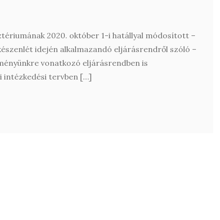
ztériumának 2020. október 1-i hatállyal módosított –
észenlét idején alkalmazandó eljárásrendről szóló –
tézményünkre vonatkozó eljárásrendben is
 intézkedési tervben […]