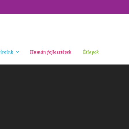
íreink
Humán fejlesztések
Étlapok