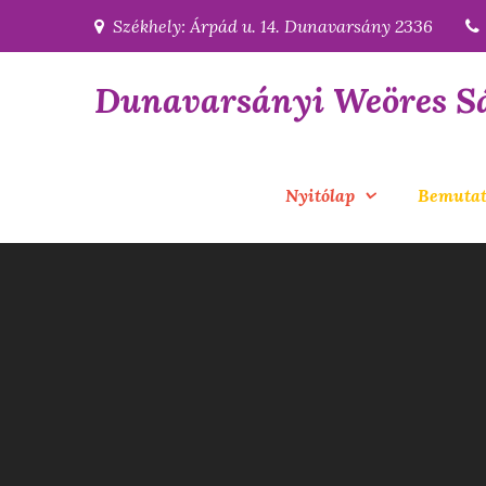
Skip
Székhely: Árpád u. 14. Dunavarsány 2336
to
content
Dunavarsányi Weöres S
Nyitólap
Bemutat