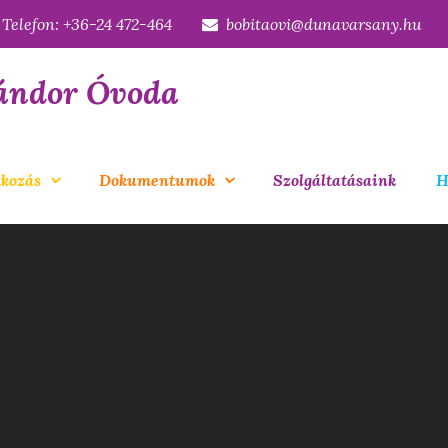
Telefon: +36-24 472-464
bobitaovi@dunavarsany.hu
ándor Óvoda
kozás
Dokumentumok
Szolgáltatásaink
H