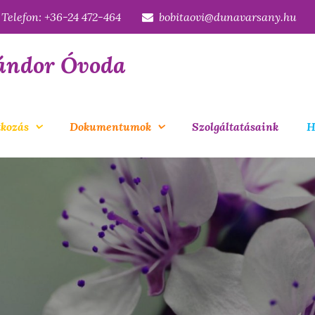
Telefon: +36-24 472-464
bobitaovi@dunavarsany.hu
ándor Óvoda
kozás
Dokumentumok
Szolgáltatásaink
H