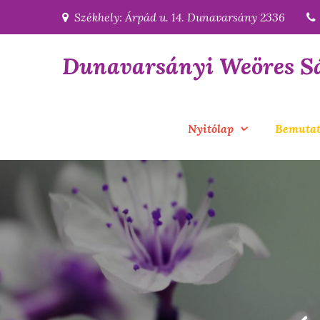
Skip
Székhely: Árpád u. 14. Dunavarsány 2336
to
content
Dunavarsányi Weöres S
Nyitólap
Bemutat