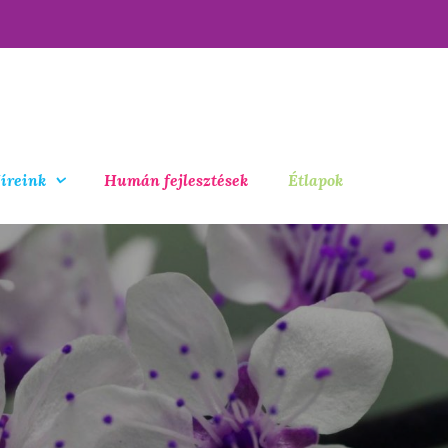
íreink
Humán fejlesztések
Étlapok