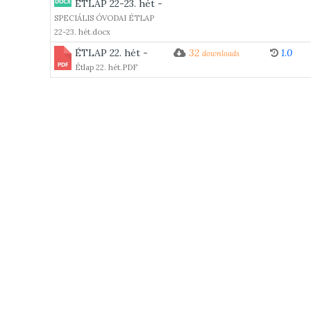
ÉTLAP 22-23. hét -
SPECIÁLIS ÓVODAI ÉTLAP
22-23. hét.docx
ÉTLAP 22. hét -
32
1.0
downloads
Étlap 22. hét.PDF