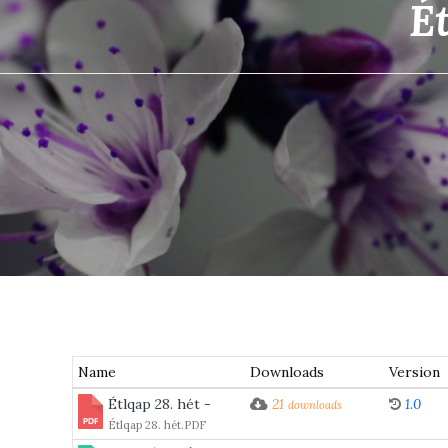
Ét
Name
Downloads
Version
Étlqap 28. hét -
21
1.0
downloads
Étlqap 28. hét.PDF