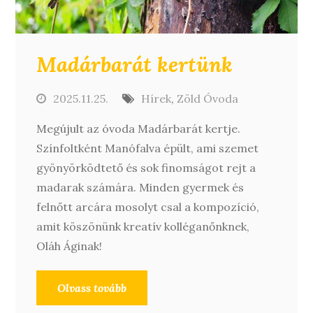
Madárbarát kertünk
2025.11.25.
Hírek
,
Zöld Óvoda
Megújult az óvoda Madárbarát kertje.
Színfoltként Manófalva épült, ami szemet
gyönyörködtető és sok finomságot rejt a
madarak számára. Minden gyermek és
felnőtt arcára mosolyt csal a kompozíció,
amit köszönünk kreatív kolléganőnknek,
Oláh Áginak!
Olvass tovább