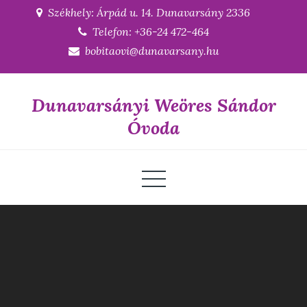
Skip
Székhely: Árpád u. 14. Dunavarsány 2336
to
Telefon: +36-24 472-464
content
bobitaovi@dunavarsany.hu
Dunavarsányi Weöres Sándor
Óvoda