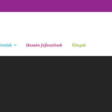
íreink
Humán fejlesztések
Étlapok