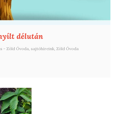
yílt délután
és - Zöld Óvoda
,
sajtóhíreink
,
Zöld Óvoda