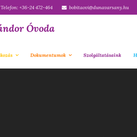
Telefon: +36-24 472-464
bobitaovi@dunavarsany.hu
ándor Óvoda
kozás
Dokumentumok
Szolgáltatásaink
H