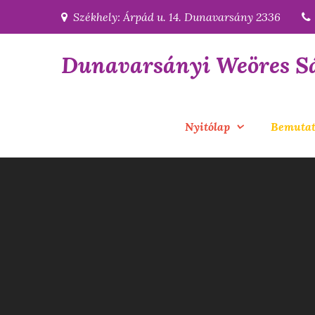
Skip
Székhely: Árpád u. 14. Dunavarsány 2336
to
content
Dunavarsányi Weöres S
Nyitólap
Bemutat