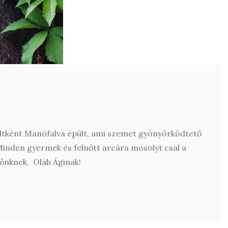
oltként Manófalva épült, ami szemet gyönyörködtető
inden gyermek és felnőtt arcára mosolyt csal a
őnknek, Oláh Áginak!