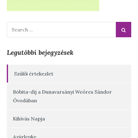
Search
for:
Legutóbbi bejegyzések
Szülői értekezlet
Bóbita-díj a Dunavarsányi Weöres Sándor
Óvodában
Kihívás Napja
Azúrlepke