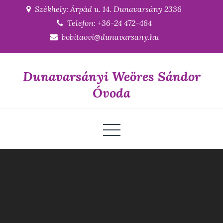
Skip
Székhely: Árpád u. 14. Dunavarsány 2336
to
Telefon: +36-24 472-464
content
bobitaovi@dunavarsany.hu
Dunavarsányi Weöres Sándor
Óvoda