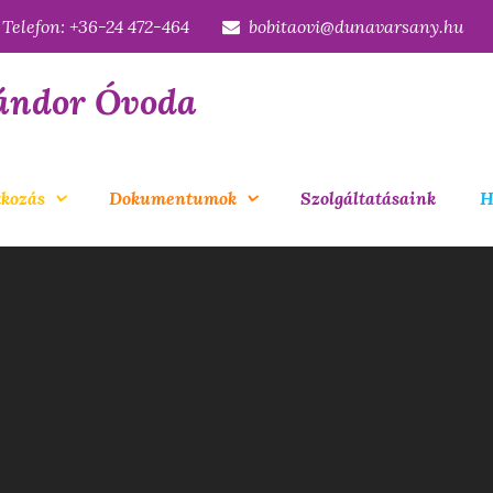
Telefon: +36-24 472-464
bobitaovi@dunavarsany.hu
ándor Óvoda
kozás
Dokumentumok
Szolgáltatásaink
H