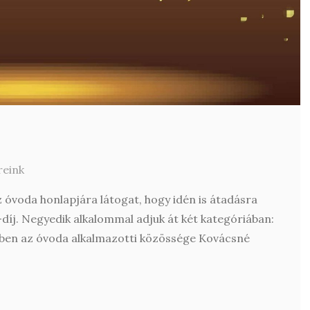
reink
 óvoda honlapjára látogat, hogy idén is átadásra
-díj. Negyedik alkalommal adjuk át két kategóriában:
vben az óvoda alkalmazotti közössége Kovácsné