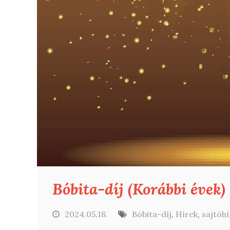
Bóbita-díj (Korábbi évek)
2024.05.18.
Bóbita-díj
,
Hírek
,
sajtóhí