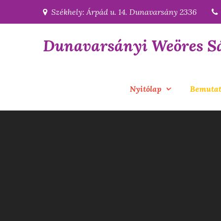
Skip
Székhely: Árpád u. 14. Dunavarsány 2336
to
content
Dunavarsányi Weöres S
Nyitólap
Bemutat