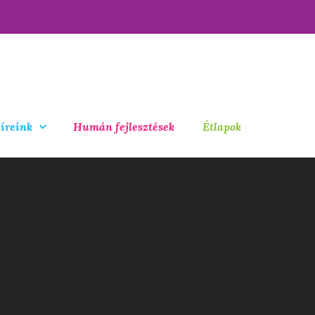
íreink
Humán fejlesztések
Étlapok