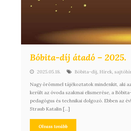
Bóbita-díj átadó – 2025.
2025.05.18.
Bóbita-díj
,
Hírek
,
sajtóhí
Nagy örömmel tájékoztatok mindenkit, aki az
került az óvoda szakmai elismerése, a Bóbita
pedagógus és technikai dolgozó. Ebben az é
Straub Katalin […]
Olvass tovább