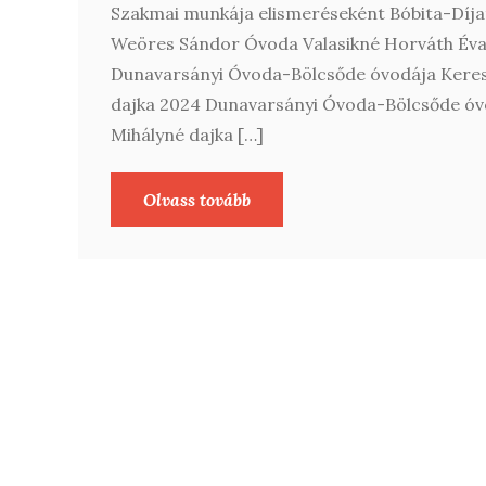
Szakmai munkája elismeréseként Bóbita-Díj
Weöres Sándor Óvoda Valasikné Horváth Év
Dunavarsányi Óvoda-Bölcsőde óvodája Keres
dajka 2024 Dunavarsányi Óvoda-Bölcsőde óv
Mihályné dajka […]
Olvass tovább